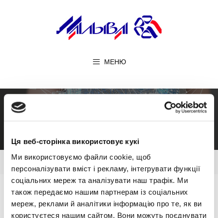
Перейти
до
вмісту
МЕНЮ
Термінал Т-УЗ
Ця веб-сторінка використовує кукі
Ми використовуємо файли cookie, щоб
персоналізувати вміст і рекламу, інтегрувати функції
соціальних мереж та аналізувати наш трафік. Ми
також передаємо нашим партнерам із соціальних
Обладнання термінальне “Термінал Т-УЗ”
мереж, реклами й аналітики інформацію про те, як ви
призначений для встановлення як термінальна
користуєтеся нашим сайтом. Вони можуть поєднувати