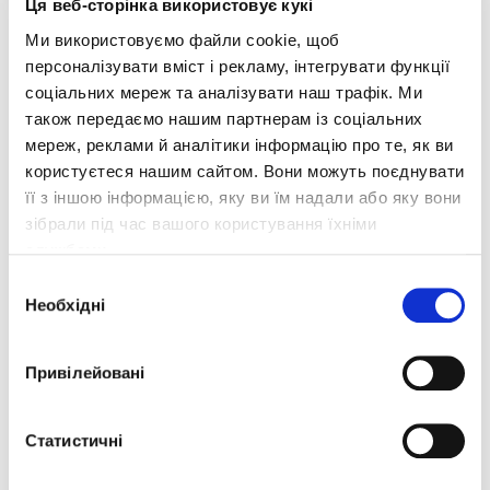
Ця веб-сторінка використовує кукі
записами користувачів).
Ми використовуємо файли cookie, щоб
персоналізувати вміст і рекламу, інтегрувати функції
Вид діяльності, що автоматизується – керування
соціальних мереж та аналізувати наш трафік. Ми
також передаємо нашим партнерам із соціальних
процесами управління обліковими записами
мереж, реклами й аналітики інформацію про те, як ви
персоналу.
користуєтеся нашим сайтом. Вони можуть поєднувати
Основним об’єктом автоматизації є комплексний
її з іншою інформацією, яку ви їм надали або яку вони
зібрали під час вашого користування їхніми
процес обслуговування пасажирів приміського
службами.
залізничного транспорту, який, у свою чергу,
Вибір
складається з технологічного процесу керування
Необхідні
згоди
обліковими записами персоналу та виконання
наступних завдань: ідентифікація безпосередніх
Привілейовані
користувачів системи, а також персоналу залізниць,
Статистичні
який використовує систему опосередковано
(наприклад, при створенні службових посвідчень